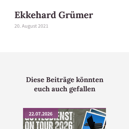
Neuigkeiten
Ekkehard Grümer
Gemeindebriefe
20. August 2021
Unser Schutzkonzept
Gottesdienste
Diese Beiträge könnten
Kirche mal anders
euch auch gefallen
Amtshandlungen
Für die Kleinsten
22.07.2026
Jugendarbeit