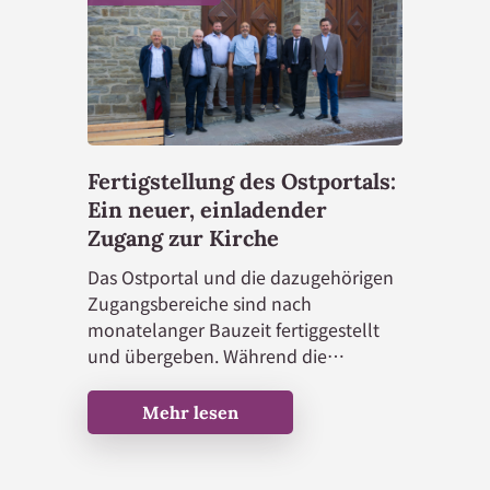
Fertigstellung des Ostportals:
Ein neuer, einladender
Zugang zur Kirche
Das Ostportal und die dazugehörigen
Zugangsbereiche sind nach
monatelanger Bauzeit fertiggestellt
und übergeben. Während die
Aufwertungen am Westportal, zur
Hauptstraße und am Rathausplatz
Mehr lesen
bereits in den Jahren 2021 bis 2024
abgeschlossen wurden, stand für das
Presbyterium nun die Vollendung des