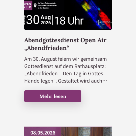
Unser Beitrag zur Bewahrung der
Schöpfung
Telefonseelsorge
Abendgottesdienst Open Air
Weitere Hilfsangebote
„Abendfrieden“
Am 30. August feiern wir gemeinsam
Gottesdienst auf dem Rathausplatz:
„Abendfrieden – Den Tag in Gottes
Evangelische Kirche
Hände legen“. Gestaltet wird auch
dieser wieder von unserem
Gemeindebüro
Abendgottesdienst-Team. Herzliche
Mehr lesen
Einladung zum Gottesdienst um 18
Gemeindezentrum Wiehl
Uhr!
Kindergarten
08.05.2026