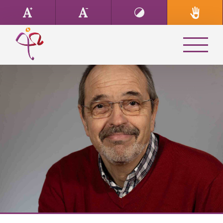
Text
Text
Kontrast
vergrößern
verkleinern
erhöhen
Unsere Geschichte & Leitbild
Ansprechpartner
Presbyterium
Kindergarten
Termine