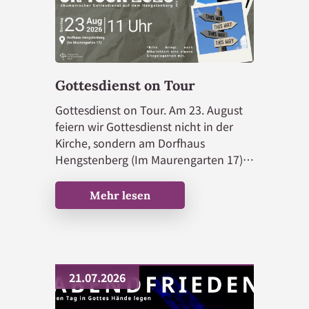
Erwachsenenarbeit
Seniorenarbeit
Gebetsangebote
Gottesdienst on Tour
Musik
Gottesdienst on Tour. Am 23. August
Stellenangebote
feiern wir Gottesdienst nicht in der
Kirche, sondern am Dorfhaus
Hengstenberg (Im Maurengarten 17).
Kommt gerne vorbei!
Mehr lesen
Der Zweite-Hand-Laden
Diakonie
Besuchsdienst
21.07.2026
Förderverein