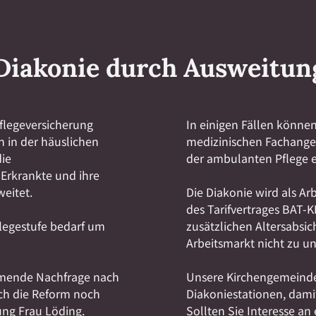
Diakonie durch Ausweitun
Pflegeversicherung
In einigen Fällen könne
n in der häuslichen
medizinischen Fachanges
ie
der ambulanten Pflege e
 Erkrankte und ihre
eitet.
Die Diakonie wird als Ar
des Tarifvertrages BAT-K
flegestufe bedarf um
zusätzlichen Altersabsic
Arbeitsmarkt nicht zu u
ehmende Nachfrage nach
Unsere Kirchengemeinde 
rch die Reform noch
Diakoniestationen, damit
ung Frau Löding.
Sollten Sie Interesse an 