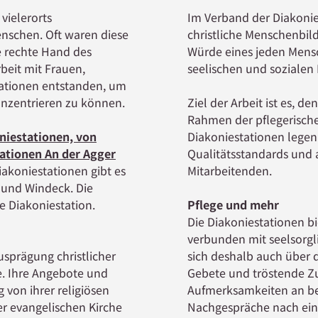
vielerorts
Im Verband der Diakonie
schen. Oft waren die­se
christliche Menschenbild
 rechte Hand des
Würde eines jeden Mensc
rbeit mit Frauen,
seelischen und sozialen
ationen entstanden, um
konzentrieren zu können.
Ziel der Arbeit ist es, 
Rahmen der pflegerische
niestationen, von
Diakoniestationen legen
atio­nen An der Agger
Qualitätsstandards und 
akonie­stationen gibt es
Mitarbeitenden.
 und Windeck. Die
 Diakoniestation.
Pflege und mehr
Die Diakoniestationen b
verbunden mit seelsorgl
usprägung christlicher
sich deshalb auch über d
e. Ihre Angebote und
Gebete und tröstende Z
 von ihrer religiösen
Aufmerksamkeiten an be
er evangelischen Kirche
Nachgespräche nach ein