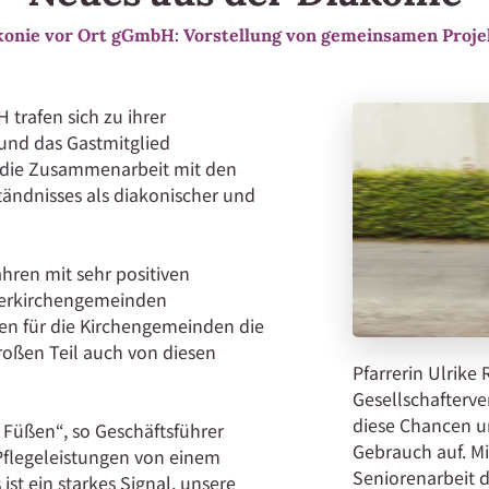
akonie vor Ort gGmbH: Vorstellung von gemeinsamen Proj
trafen sich zu ihrer
 und das Gastmitglied
r die Zusammenarbeit mit den
tändnisses als diakonischer und
hren mit sehr positiven
gerkirchengemeinden
en für die Kirchengemeinden die
roßen Teil auch von diesen
Pfarrerin Ulrike 
Gesellschafterv
diese Chancen u
 Füßen“, so Geschäftsführer
Gebrauch auf. M
 Pflegeleistungen von einem
Seniorenarbeit 
ist ein starkes Signal, unsere