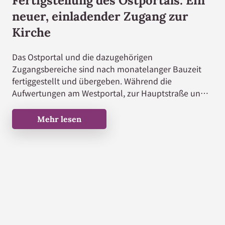
Fertigstellung des Ostportals: Ein
neuer, einladender Zugang zur
Kirche
Das Ostportal und die dazugehörigen
Zugangsbereiche sind nach monatelanger Bauzeit
fertiggestellt und übergeben. Während die
Aufwertungen am Westportal, zur Hauptstraße und
am Rathausplatz bereits in den Jahren 2021 bis 2024
abgeschlossen wurden, stand für das Presbyterium
Mehr lesen
nun die Vollendung des Gesamtbildes im Fokus.