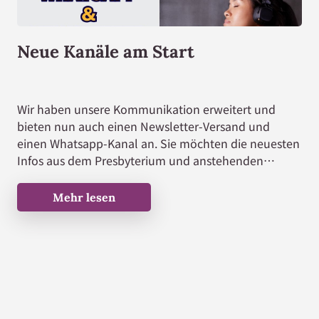
Neue Kanäle am Start
Wir haben unsere Kommunikation erweitert und
bieten nun auch einen Newsletter-Versand und
einen Whatsapp-Kanal an. Sie möchten die neuesten
Infos aus dem Presbyterium und anstehenden
Veranstaltungen erfahren? Dann melden Sie sich auf
dieser Seite ganz unten zu unserem Newsletter-
Mehr lesen
Versand an. Den Whatsapp-Kanal erreichen Sie über
whatsapp –> aktuelles –> Kanal abonnieren
„Evangelische Kirchengemeinde Wiehl“ bzw. […]