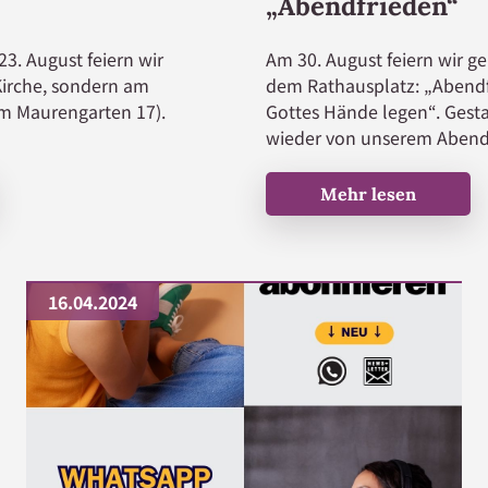
„Abendfrieden“
3. August feiern wir
Am 30. August feiern wir g
 Kirche, sondern am
dem Rathausplatz: „Abendf
m Maurengarten 17).
Gottes Hände legen“. Gesta
wieder von unserem Abend
Herzliche Einladung zum G
Mehr lesen
16.04.2024